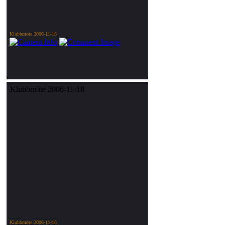
Klubbmöte 2006-11-18
Klubbmöte 2006-11-18
Klubbmöte 2006-11-18