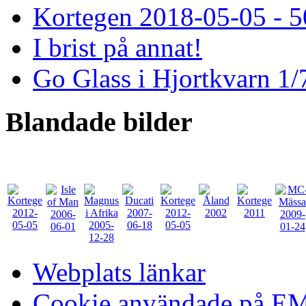
Kortegen 2018-05-05 - 5
I brist på annat!
Go Glass i Hjortkvarn 1/
Blandade
bilder
Webplats länkar
Cookie användade på 