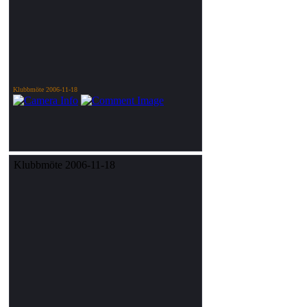
Klubbmöte 2006-11-18
Klubbmöte 2006-11-18