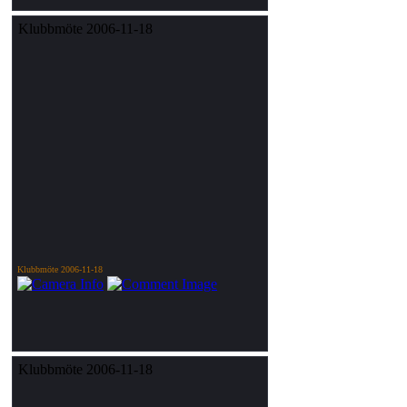
Klubbmöte 2006-11-18
Klubbmöte 2006-11-18
Klubbmöte 2006-11-18