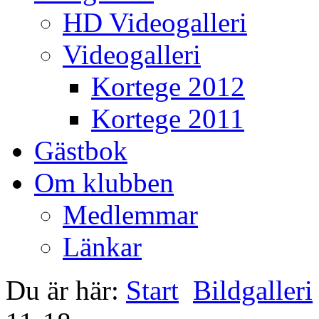
HD Videogalleri
Videogalleri
Kortege 2012
Kortege 2011
Gästbok
Om klubben
Medlemmar
Länkar
Du är här:
Start
Bildgalleri