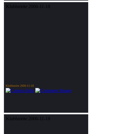
Klubbmöte 2006-11-18
Klubbmöte 2006-11-18
Klubbmöte 2006-11-18