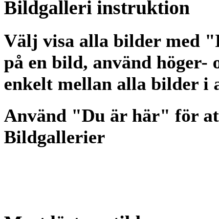
Bildgalleri
instruktion
Välj visa alla bilder med 
på en bild, använd höger- o
enkelt mellan alla bilder i
Använd "Du är här" för at
Bildgallerier