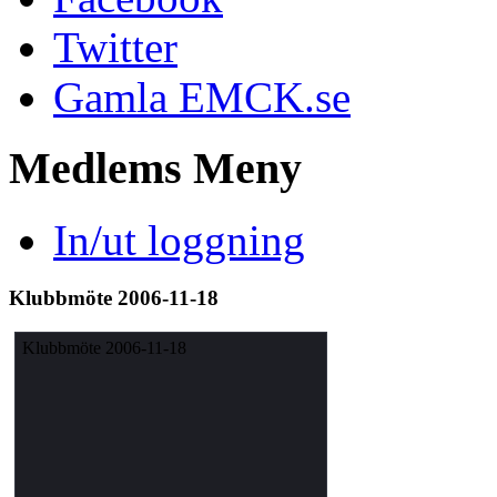
Twitter
Gamla EMCK.se
Medlems
Meny
In/ut loggning
Klubbmöte 2006-11-18
Klubbmöte 2006-11-18