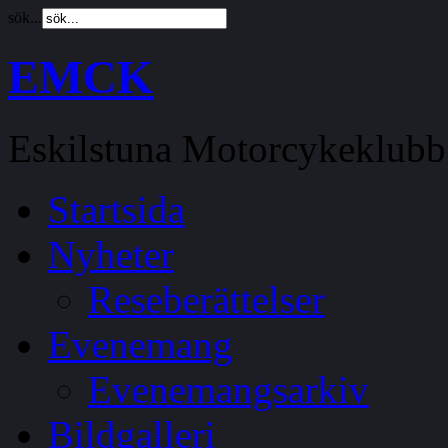
sök...
EMCK
Eskilstuna Motorcykeklubb
Startsida
Nyheter
Reseberättelser
Evenemang
Evenemangsarkiv
Bildgalleri