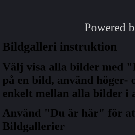
Powered 
Bildgalleri
instruktion
Välj visa alla bilder med 
på en bild, använd höger- o
enkelt mellan alla bilder i
Använd "Du är här" för at
Bildgallerier