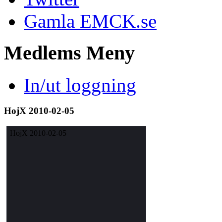
Gamla EMCK.se
Medlems
Meny
In/ut loggning
HojX 2010-02-05
HojX 2010-02-05