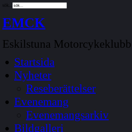
sök...
EMCK
Eskilstuna Motorcykeklubb
Startsida
Nyheter
Reseberättelser
Evenemang
Evenemangsarkiv
Bildgalleri