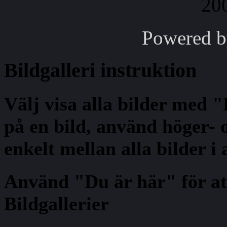
Powered 
Bildgalleri
instruktion
Välj visa alla bilder med 
på en bild, använd höger- o
enkelt mellan alla bilder i
Använd "Du är här" för at
Bildgallerier