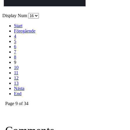
Display Num
Start
Föregående
4
5
6
7
8
9
10
11
12
13
Nästa
End
Page 9 of 34