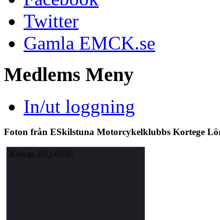
Twitter
Gamla EMCK.se
Medlems
Meny
In/ut loggning
Foton från ESkilstuna Motorcykelklubbs Kortege L
Kortege 2012-05-05