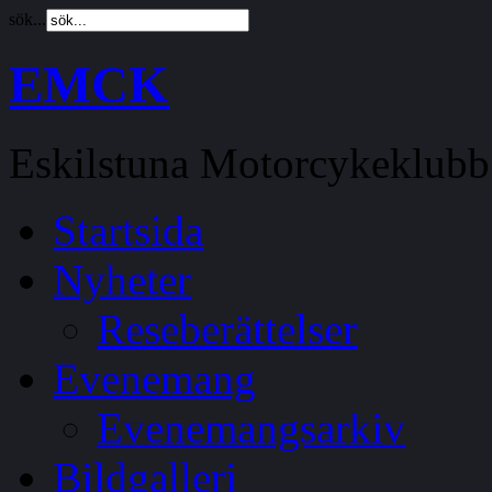
sök...
EMCK
Eskilstuna Motorcykeklubb
Startsida
Nyheter
Reseberättelser
Evenemang
Evenemangsarkiv
Bildgalleri