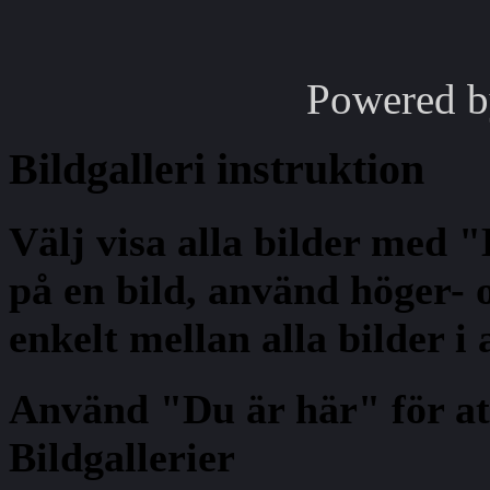
Powered 
Bildgalleri
instruktion
Välj visa alla bilder med 
på en bild, använd höger- o
enkelt mellan alla bilder i
Använd "Du är här" för at
Bildgallerier