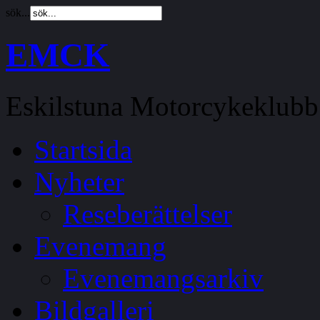
sök...
EMCK
Eskilstuna Motorcykeklubb
Startsida
Nyheter
Reseberättelser
Evenemang
Evenemangsarkiv
Bildgalleri