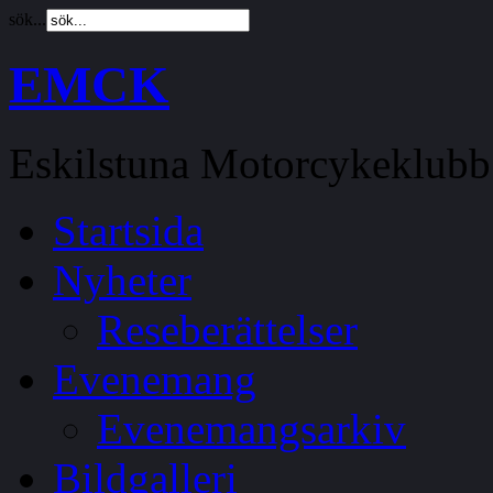
sök...
EMCK
Eskilstuna Motorcykeklubb
Startsida
Nyheter
Reseberättelser
Evenemang
Evenemangsarkiv
Bildgalleri