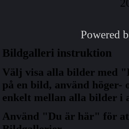
Powered 
Bildgalleri
instruktion
Välj visa alla bilder med 
på en bild, använd höger- o
enkelt mellan alla bilder i
Använd "Du är här" för at
Bildgallerier