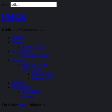
sök...
EMCK
Eskilstuna Motorcykeklubb
Startsida
Nyheter
Reseberättelser
Evenemang
Evenemangsarkiv
Bildgalleri
HD Videogalleri
Videogalleri
Kortege 2012
Kortege 2011
Gästbok
Om klubben
Medlemmar
Länkar
Du är här:
Start
Bildgalleri