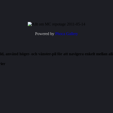
Powered by
Phoca
Gallery
d, använd höger- och vänster-pil för att navigera enkelt mellan all
rier