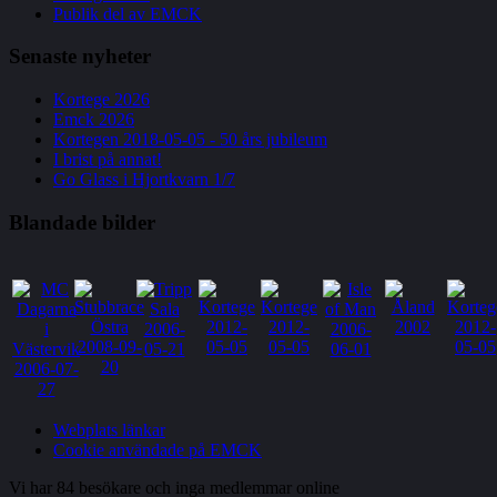
Publik del av EMCK
Senaste
nyheter
Kortege 2026
Emck 2026
Kortegen 2018-05-05 - 50 års jubileum
I brist på annat!
Go Glass i Hjortkvarn 1/7
Blandade
bilder
Webplats länkar
Cookie användade på EMCK
Vi har 84 besökare och inga medlemmar online