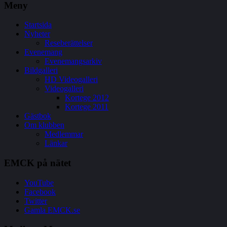
Meny
Startsida
Nyheter
Reseberättelser
Evenemang
Evenemangsarkiv
Bildgalleri
HD Videogalleri
Videogalleri
Kortege 2012
Kortege 2011
Gästbok
Om klubben
Medlemmar
Länkar
EMCK
på nätet
YouTube
Facebook
Twitter
Gamla EMCK.se