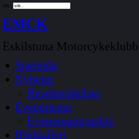
sök...
EMCK
Eskilstuna Motorcykeklubb
Startsida
Nyheter
Reseberättelser
Evenemang
Evenemangsarkiv
Bildgalleri