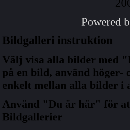
Powered 
Bildgalleri
instruktion
Välj visa alla bilder med 
på en bild, använd höger- o
enkelt mellan alla bilder i
Använd "Du är här" för at
Bildgallerier