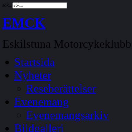
sök...
EMCK
Eskilstuna Motorcykeklubb
Startsida
Nyheter
Reseberättelser
Evenemang
Evenemangsarkiv
Bildgalleri