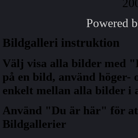
Powered 
Bildgalleri
instruktion
Välj visa alla bilder med 
på en bild, använd höger- o
enkelt mellan alla bilder i
Använd "Du är här" för at
Bildgallerier